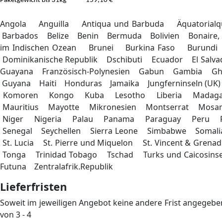
Paketgewicht bis 31kg
159,10 €
Angola Anguilla Antiqua und Barbuda Äquatoria
Barbados Belize Benin Bermuda Bolivien Bonaire, Sin
im Indischen Ozean Brunei Burkina Faso Burundi
Dominikanische Republik Dschibuti Ecuador El Salvad
Guayana Französisch-Polynesien Gabun Gambia G
Guyana Haiti Honduras Jamaika Jungferninseln (UK
Komoren Kongo Kuba Lesotho Liberia Madagask
Mauritius Mayotte Mikronesien Montserrat Mos
Niger Nigeria Palau Panama Paraguay Peru P
Senegal Seychellen Sierra Leone Simbabwe Somalia St
St. Lucia St. Pierre und Miquelon St. Vincent & 
Tonga Trinidad Tobago Tschad Turks und Caicosi
Futuna Zentralafrik.Republik
Lieferfristen
Soweit im jeweiligen Angebot keine andere Frist angegeben 
von 3 - 4