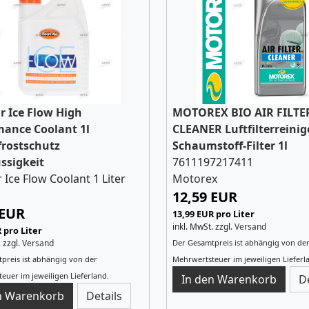
r Ice Flow High
MOTOREX BIO AIR FILTE
mance Coolant 1l
CLEANER Luftfilterreinig
frostschutz
Schaumstoff-Filter 1l
ssigkeit
7611197217411
 Ice Flow Coolant 1 Liter
Motorex
12,59 EUR
 EUR
13,99 EUR pro Liter
inkl. MwSt.
zzgl.
Versand
 pro Liter
.
zzgl.
Versand
Der Gesamtpreis ist abhängig von de
preis ist abhängig von der
Mehrwertsteuer im jeweiligen Lieferl
euer im jeweiligen Lieferland.
D
Details