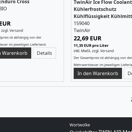
Enduro Cross
TwinAir Ice Flow Coolant
BIO
Kühlerfrostschutz
Kühlflüssigkeit Kühlmitt
 EUR
159040
TwinAir
.
zzgl.
Versand
22,69 EUR
preis ist abhängig von der
euer im jeweiligen Lieferland.
11,35 EUR pro Liter
inkl. MwSt.
zzgl.
Versand
Details
Der Gesamtpreis ist abhängig von de
Mehrwertsteuer im jeweiligen Lieferl
D
Wortwolke
Mot