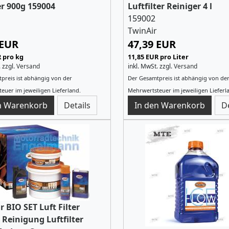
r 900g 159004
Luftfilter Reiniger 4 l
159002
TwinAir
 EUR
47,39 EUR
R pro kg
11,85 EUR pro Liter
.
zzgl.
Versand
inkl. MwSt.
zzgl.
Versand
preis ist abhängig von der
Der Gesamtpreis ist abhängig von de
euer im jeweiligen Lieferland.
Mehrwertsteuer im jeweiligen Lieferl
Details
D
r BIO SET Luft Filter
Reinigung Luftfilter