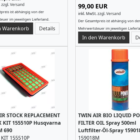
.
zzgl.
Versand
99,00 EUR
preis ist abhängig von der
inkl. MwSt.
zzgl.
Versand
euer im jeweiligen Lieferland.
Der Gesamtpreis ist abhängig von de
Details
Mehrwertsteuer im jeweiligen Lieferl
D
IR STOCK REPLACEMENT
TWIN AIR BIO LIQUID P
 KIT 155510P Husqvarna
FILTER OIL Spray 500ml
M 690
Luftfilter-Öl-Spray 1590
 KIT 155510P
159018M