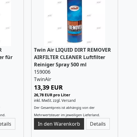
R
Twin Air LIQUID DIRT REMOVER
er für
AIRFILTER CLEANER Luftfilter
Reiniger Spray 500 ml
159006
TwinAir
13,39 EUR
26,78 EUR pro Liter
inkl. MwSt.
zzgl.
Versand
r
Der Gesamtpreis ist abhängig von der
and.
Mehrwertsteuer im jeweiligen Lieferland.
etails
Details