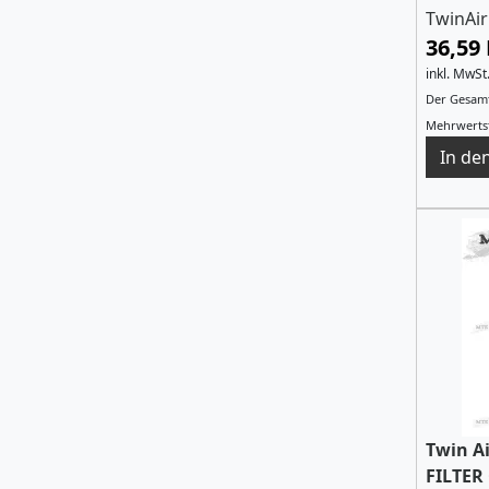
TwinAir
36,59
inkl. MwSt
Der Gesamt
Mehrwertst
Twin A
FILTER 