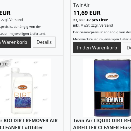
TwinAir
 EUR
11,69 EUR
.
zzgl.
Versand
23,38 EUR pro Liter
inkl. MwSt.
zzgl.
Versand
preis ist abhängig von der
Der Gesamtpreis ist abhängig von de
euer im jeweiligen Lieferland.
Mehrwertsteuer im jeweiligen Lieferl
Details
D
ir BIO DIRT REMOVER AIR
Twin Air LIQUID DIRT 
CLEANER Luftfilter
AIRFILTER CLEANER Flüs