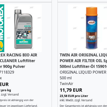
EX RACING BIO AIR
TWIN AIR ORIGINAL LIQ
CLEANER Luftfilter
POWER AIR FILTER OIL S
r 900g Pulver
500ml Luftfilter-Öl 1590
7118329
ORIGINAL LIQUID POWER 
x
500 ml
 EUR
TwinAir
11,79 EUR
R pro kg
.
zzgl.
Versand
23,58 EUR pro Liter
preis ist abhängig von der
inkl. MwSt.
zzgl.
Versand
euer im jeweiligen Lieferland.
Der Gesamtpreis ist abhängig von de