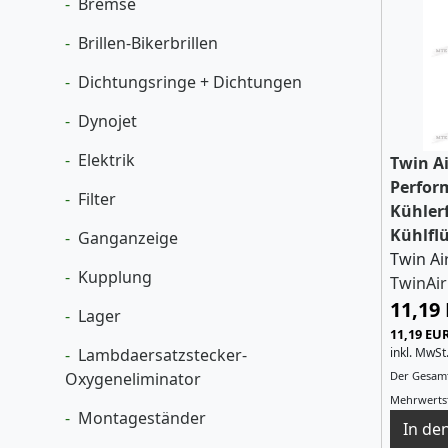
Bremse
Brillen-Bikerbrillen
Dichtungsringe + Dichtungen
Dynojet
Elektrik
Twin Ai
Perfor
Filter
Kühler
Kühlflü
Ganganzeige
Twin Air
Kupplung
TwinAir
11,19
Lager
11,19 EUR
Lambdaersatzstecker-
inkl. MwSt
Oxygeneliminator
Der Gesamt
Mehrwertst
Montageständer