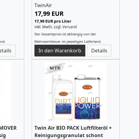
TwinAir
17,99 EUR
17,99 EUR pro Liter
inkl. MwSt.
zzgl.
Versand
r
Der Gesamtpreis ist abhängig von der
and.
Mehrwertsteuer im jeweiligen Lieferland.
etails
Details
REMOVER
Twin Air BIO PACK Luftfilteröl +
sig
Reinigungsgranulat schont