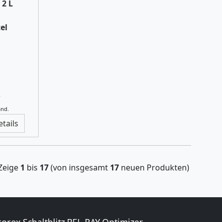
 2 L
el
r
and.
etails
Zeige
1
bis
17
(von insgesamt
17
neuen Produkten)
orex