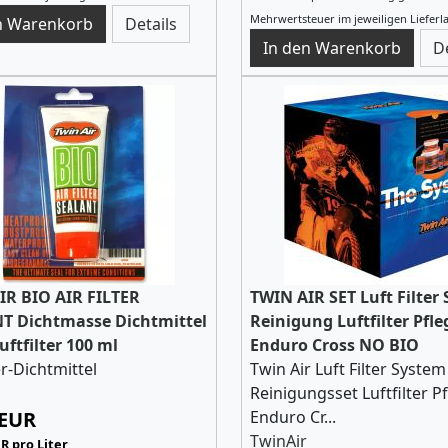
Mehrwertsteuer im jeweiligen Lieferl
Details
D
IR BIO AIR FILTER
TWIN AIR SET Luft Filter
T Dichtmasse Dichtmittel
Reinigung Luftfilter Pfle
uftfilter 100 ml
Enduro Cross NO BIO
er-Dichtmittel
Twin Air Luft Filter System
Reinigungsset Luftfilter P
 EUR
Enduro Cr...
TwinAir
R pro Liter