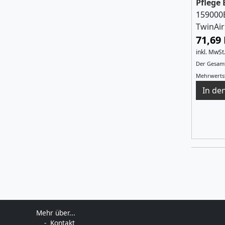
Pflege 
159000
TwinAir
71,69
inkl. MwSt
Der Gesamt
Mehrwertst
Mehr über...
Kontakt