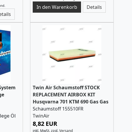
and.
Details
etails
 System
Twin Air Schaumstoff STOCK
ge
REPLACEMENT AIRBOX KIT
Husqvarna 701 KTM 690 Gas Gas
Schaumstoff 155510FR
flege Öl
TwinAir
8,82 EUR
inkl. MwSt.
zzgl.
Versand