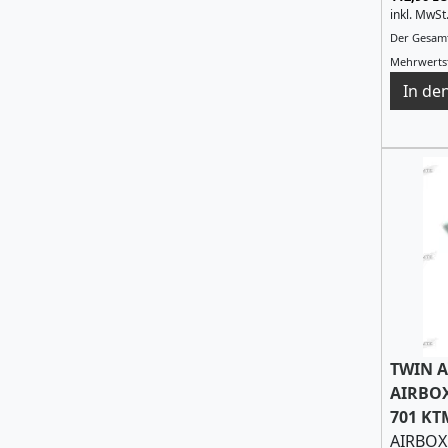
inkl. MwSt
Der Gesamt
Mehrwertst
TWIN A
AIRBOX
701 KT
AIRBOX