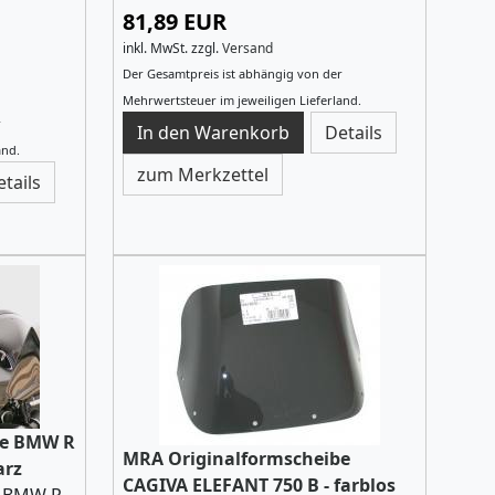
81,89 EUR
inkl. MwSt.
zzgl.
Versand
Der Gesamtpreis ist abhängig von der
Mehrwertsteuer im jeweiligen Lieferland.
r
Details
and.
zum Merkzettel
etails
be BMW R
MRA Originalformscheibe
arz
CAGIVA ELEFANT 750 B - farblos