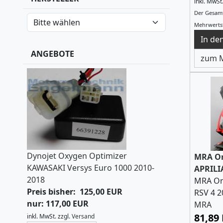
inkl. MwSt
Der Gesamt
Mehrwertst
ANGEBOTE
zum M
Dynojet Oxygen Optimizer
MRA Or
KAWASAKI Versys Euro 1000 2010-
APRILIA
2018
MRA Or
Preis bisher: 125,00 EUR
RSV 4 2
nur: 117,00 EUR
MRA
81,89
inkl. MwSt.
zzgl.
Versand