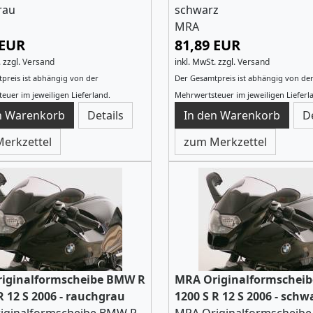
rau
schwarz
MRA
 EUR
81,89 EUR
.
zzgl.
Versand
inkl. MwSt.
zzgl.
Versand
preis ist abhängig von der
Der Gesamtpreis ist abhängig von de
euer im jeweiligen Lieferland.
Mehrwertsteuer im jeweiligen Lieferl
Details
D
erkzettel
zum Merkzettel
iginalformscheibe BMW R
MRA Originalformschei
R 12 S 2006 - rauchgrau
1200 S R 12 S 2006 - schw