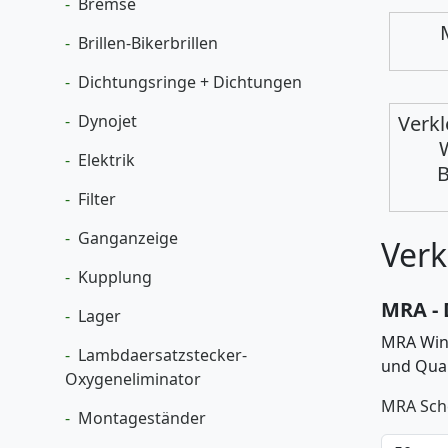
Bremse
Brillen-Bikerbrillen
Dichtungsringe + Dichtungen
Dynojet
Verk
Elektrik
B
Filter
Ganganzeige
Verk
Kupplung
MRA -
Lager
MRA Wind
Lambdaersatzstecker-
und Qual
Oxygeneliminator
MRA Sch
Montageständer