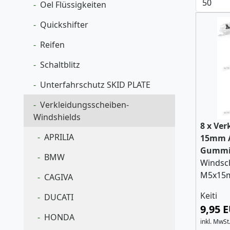
Oel Flüssigkeiten
Quickshifter
Reifen
Schaltblitz
Unterfahrschutz SKID PLATE
Verkleidungsscheiben-
Windshields
8 x Ve
APRILIA
15mm A
Gummi
BMW
Windsc
M5x15
CAGIVA
Keiti
DUCATI
9,95 
HONDA
inkl. MwSt