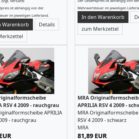
.
zzgl.
Versand
Der Gesamtpreis ist abhängig von de
preis ist abhängig von der
Mehrwertsteuer im jeweiligen Lieferl
euer im jeweiligen Lieferland.
D
Details
zum Merkzettel
erkzettel
iginalformscheibe
MRA Originalformscheib
 RSV 4 2009 - rauchgrau
APRILIA RSV 4 2009 - sch
iginalformscheibe APRILIA
MRA Originalformscheibe
009 - rauchgrau
RSV 4 2009 - schwarz
MRA
 EUR
81,89 EUR