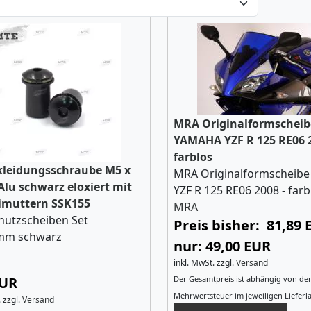
MRA Originalformscheib
YAMAHA YZF R 125 RE06 2
farblos
rkleidungsschraube M5 x
MRA Originalformscheib
lu schwarz eloxiert mit
YZF R 125 RE06 2008 - farb
muttern SSK155
MRA
hutzscheiben Set
Preis bisher: 81,89
mm schwarz
nur: 49,00 EUR
inkl. MwSt.
zzgl.
Versand
EUR
Der Gesamtpreis ist abhängig von de
Mehrwertsteuer im jeweiligen Lieferl
.
zzgl.
Versand