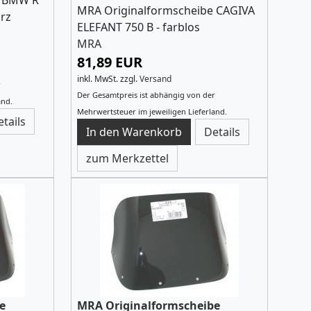
e BMW R
MRA Originalformscheibe CAGIVA
arz
ELEFANT 750 B - farblos
MRA
81,89 EUR
inkl. MwSt.
zzgl.
Versand
r
Der Gesamtpreis ist abhängig von der
and.
Mehrwertsteuer im jeweiligen Lieferland.
etails
Details
zum Merkzettel
e
MRA Originalformscheibe