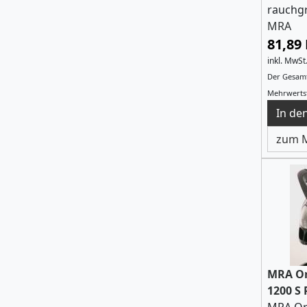
rauchg
MRA
81,89
inkl. MwSt
Der Gesamt
Mehrwertst
zum M
MRA Or
1200 S 