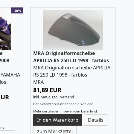
-40%
e
MRA Originalformscheibe
008 -
APRILIA RS 250 LD 1998 - farblos
MRA Originalformscheibe APRILIA
e YAMAHA
RS 250 LD 1998 - farblos
los
MRA
81,89 EUR
 EUR
inkl. MwSt.
zzgl.
Versand
Der Gesamtpreis ist abhängig von der
Mehrwertsteuer im jeweiligen Lieferland.
Details
r
and.
zum Merkzettel