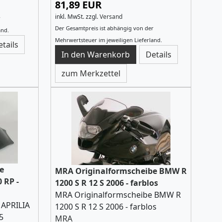
81,89 EUR
inkl. MwSt.
zzgl.
Versand
r
Der Gesamtpreis ist abhängig von der
and.
Mehrwertsteuer im jeweiligen Lieferland.
etails
Details
zum Merkzettel
e
MRA Originalformscheibe BMW R
 RP -
1200 S R 12 S 2006 - farblos
MRA Originalformscheibe BMW R
 APRILIA
1200 S R 12 S 2006 - farblos
5
MRA