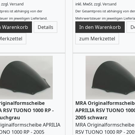
.
zzgl.
Versand
inkl. MwSt.
zzgl.
Versand
preis ist abhängig von der
Der Gesamtpreis ist abhängig von de
euer im jeweiligen Lieferland.
Mehrwertsteuer im jeweiligen Lieferl
Details
D
erkzettel
zum Merkzettel
iginalformscheibe
MRA Originalformscheib
A RSV TUONO 1000 RP -
APRILIA RSV TUONO 1000
auchgrau
2005 schwarz
iginalformscheibe APRILIA
MRA Originalformscheibe
ONO 1000 RP - 2005
RSV TUONO 1000 RP - 200