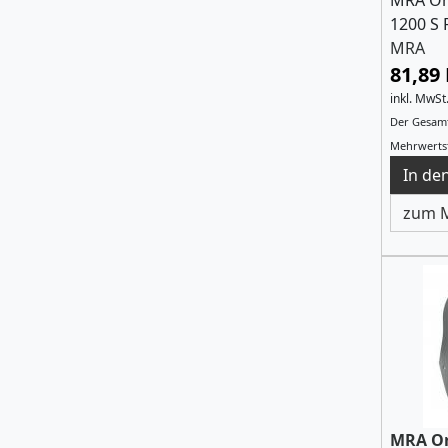
MRA Or
1200 S 
MRA
81,89
inkl. MwSt
Der Gesamt
Mehrwertst
zum M
MRA Or