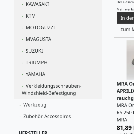
Der Gesamt
KAWASAKI
Mehrwertst
KTM
MOTOGUZZI
zum M
MVAGUSTA
SUZUKI
TRIUMPH
YAMAHA
MRA Or
Verkleidungsschrauben-
APRILIA
Windshield-Befestigung
rauchg
Werkzeug
MRA Or
RS 250 
Zubehör-Accessoires
MRA
81,89
HERSTELLER