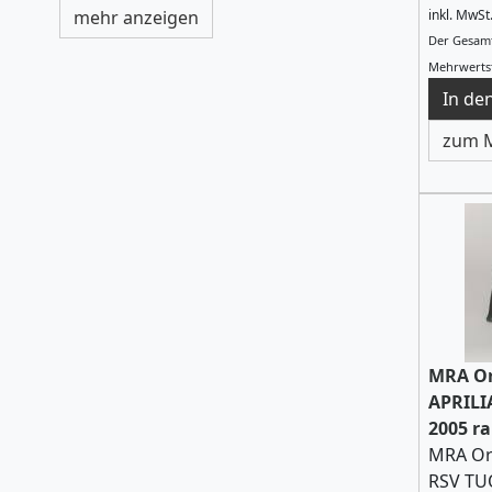
mehr anzeigen
inkl. MwSt
Der Gesamt
Mehrwertst
zum M
MRA Or
APRILI
2005 r
MRA Or
RSV TU