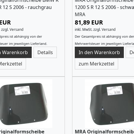
iginalformscheibe BMW R
MRA Originalformscheib
R 12 S 2006 - rauchgrau
1200 S R 12 S 2006 - schw
MRA
 EUR
81,89 EUR
.
zzgl.
Versand
inkl. MwSt.
zzgl.
Versand
preis ist abhängig von der
Der Gesamtpreis ist abhängig von de
euer im jeweiligen Lieferland.
Mehrwertsteuer im jeweiligen Lieferl
Details
D
erkzettel
zum Merkzettel
iginalformscheibe
MRA Originalformscheib