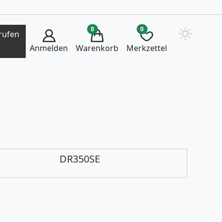
0
0
rufen
Anmelden
Warenkorb
Merkzettel
DR350SE