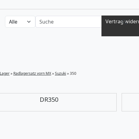
Auswahl Kategorien
nach Produkten suchen
Vertrag wider
Lager
»
Radlagersatz vorn MX
»
Suzuki
»
350
DR350