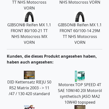
TT NHS Motocross
NHS Motocross VORN
VORN
GIBSON® Reifen MX 1.1
GIBSON® Reifen MX 1.1
FRONT 80/100-21 TT
FRONT 60/100-14 29M
NHS Motocross MX
TT NHS Motocross
VORN
VORN
Kunden, die dieses Produkt angesehen haben,
haben auch angesehen:
DID Kettensatz RIEJU 50
Motorex TOP SPEED 4T
RS2 Matrix 2003 - > 11
SAE 10W/40 20l Motoröl
/47 / 130 420 standard
synthetisch JASO MA2
10W40 topspeed