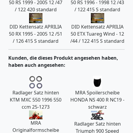
50 RS 1999 - 2005 12 /47
50 RS 1996 - 1998 12 /43
/ 122 420 standard
/ 122 415 S standard
DID Kettensatz APRILIA
DID Kettensatz APRILIA
50 RX 1995 - 2005 12 /51
50 ETX Tuareg Wind - 12
/ 126 415 S standard
/44 / 122 415 S standard
Kunden, die dieses Produkt angesehen haben,
haben auch angesehen:
Radlager Satz hinten
MRA Spoilerscheibe
KTM MXC 550 1996 550
HONDA NS 400 R NC19 -
ccm 25-1273
schwarz
MRA
Radlager Satz hinten
Originalformscheibe
Triumph 900 Speed