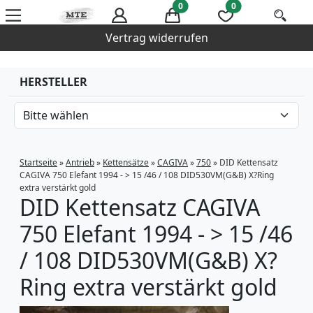
0
0
Vertrag widerrufen
HERSTELLER
Startseite
»
Antrieb
»
Kettensätze
»
CAGIVA
»
750
»
DID Kettensatz
CAGIVA 750 Elefant 1994 - > 15 /46 / 108 DID530VM(G&B) X?Ring
extra verstärkt gold
DID Kettensatz CAGIVA
750 Elefant 1994 - > 15 /46
/ 108 DID530VM(G&B) X?
Ring extra verstärkt gold