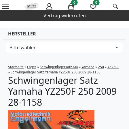
0
0
Vertrag widerrufen
HERSTELLER
Startseite
»
Lager
»
Schwingenlagersatz MX
»
Yamaha
»
250
»
YZ250F
»
Schwingenlager Satz Yamaha YZ250F 250 2009 28-1158
Schwingenlager Satz
Yamaha YZ250F 250 2009
28-1158