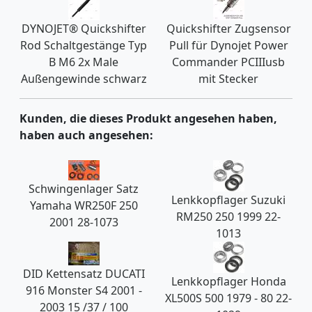
DYNOJET® Quickshifter
Quickshifter Zugsensor
Rod Schaltgestänge Typ
Pull für Dynojet Power
B M6 2x Male
Commander PCIIIusb
Außengewinde schwarz
mit Stecker
Kunden, die dieses Produkt angesehen haben,
haben auch angesehen:
Schwingenlager Satz
Lenkkopflager Suzuki
Yamaha WR250F 250
RM250 250 1999 22-
2001 28-1073
1013
DID Kettensatz DUCATI
Lenkkopflager Honda
916 Monster S4 2001 -
XL500S 500 1979 - 80 22-
2003 15 /37 / 100