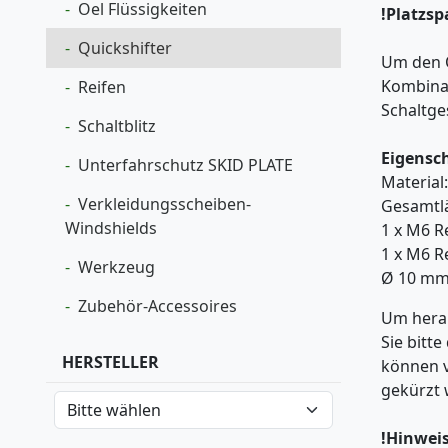
Oel Flüssigkeiten
!Platzs
Quickshifter
Um den Q
Kombinat
Reifen
Schaltge
Schaltblitz
Eigensc
Unterfahrschutz SKID PLATE
Material:
Verkleidungsscheiben-
Gesamtl
Windshields
1 x M6 R
1 x M6 R
Werkzeug
Ø 10 m
Zubehör-Accessoires
Um hera
Sie bitt
HERSTELLER
können v
gekürzt 
!Hinweis