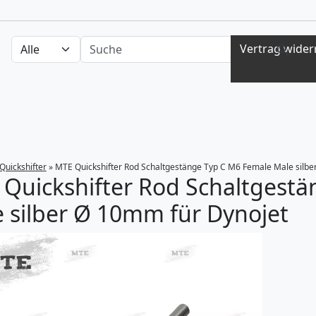
Auswahl Kategorien
nach Produkten suchen
Vertrag wider
Quickshifter
»
MTE Quickshifter Rod Schaltgestänge Typ C M6 Female Male silbe
Quickshifter Rod Schaltgest
 silber Ø 10mm für Dynojet