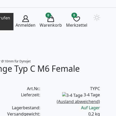
0
0
rufen
Anmelden
Warenkorb
Merkzettel
r Ø 10mm für Dynojet
änge Typ C M6 Female
Art.Nr.:
TYPC
Lieferzeit:
3-4 Tage
(Ausland abweichend)
Lagerbestand:
Auf Lager
Versandgewicht:
0,2
kg