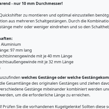
parend - nur 10 mm Durchmesser!
uickshifter zu montieren und optimal einzustellen benötg
ion aus mehreren Schaltgestängen. Durch die Kombinatio
stänge mehr oder weniger eindrehen und so den Schalthebel
haften:
Aluminium
änge: 97 mm lang
echtsinnengewinde mit je 40 mm Länge
echtsaußengewinde mit je 32 mm Länge
m
uszufinden
welches Gestänge oder welche Gestängekomb
e die Gesamtlänge des originalen Gestänges und ziehen davo
erschiedene Gestänge miteinander kombiniert werden un
werden, um die erforderliche Länge zu erreichen.
!
Prüfen Sie die vorhandenen Kugelgelenke! Sollten diese sc