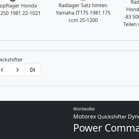
Rad
Radlager Satz hinten
opflager Honda
Hond
Yamaha IT175 1981 175
250 1981 22-1021
-83 50
ccm 25-1200
Teilen
ickshifter
Wortwolke
Motorex
Dyn
Quickshifter
Power Comma