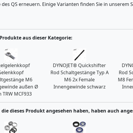
des QS erneuern. Einige Varianten finden Sie in unserem 
Produkte aus dieser Kategorie:
elgelenkkopf
DYNOJET® Quickshifter
DYNO
Gelenkkopf
Rod Schaltgestänge Typ A
Rod S
ltgestänge M6
M6 2x Female
M8 Fe
gewinde außen Ø
Innengewinde schwarz
Inne
 TRW MCF933
 die dieses Produkt angesehen haben, haben auch ange