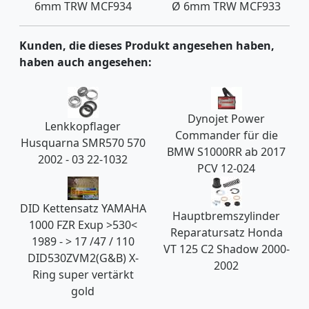
6mm TRW MCF934
Ø 6mm TRW MCF933
Kunden, die dieses Produkt angesehen haben,
haben auch angesehen:
Dynojet Power
Lenkkopflager
Commander für die
Husquarna SMR570 570
BMW S1000RR ab 2017
2002 - 03 22-1032
PCV 12-024
DID Kettensatz YAMAHA
Hauptbremszylinder
1000 FZR Exup >530<
Reparatursatz Honda
1989 - > 17 /47 / 110
VT 125 C2 Shadow 2000-
DID530ZVM2(G&B) X-
2002
Ring super vertärkt
gold